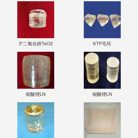
3''二氧化碲TeO2
KTP毛坯
铌酸锂LN
铌酸锂LN