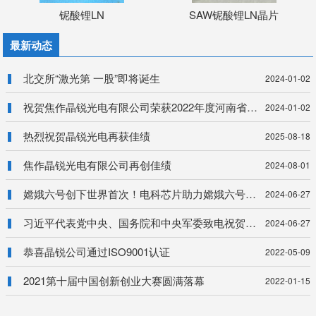
铌酸锂LN
SAW铌酸锂LN晶片
最新动态
北交所“激光第 一股”即将诞生
2024-01-02
祝贺焦作晶锐光电有限公司荣获2022年度河南省专精特新中小企业
2024-01-02
热烈祝贺晶锐光电再获佳绩
2025-08-18
焦作晶锐光电有限公司再创佳绩
2024-08-01
嫦娥六号创下世界首次！电科芯片助力嫦娥六号任务圆满完成
2024-06-27
习近平代表党中央、国务院和中央军委致电祝贺探月工程嫦娥六号任务取得圆满成功
2024-06-27
恭喜晶锐公司通过ISO9001认证
2022-05-09
2021第十届中国创新创业大赛圆满落幕
2022-01-15