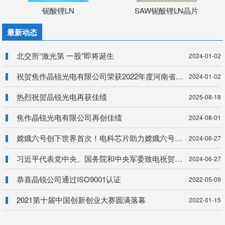
铌酸锂LN
SAW铌酸锂LN晶片
最新动态
北交所“激光第 一股”即将诞生
2024-01-02
祝贺焦作晶锐光电有限公司荣获2022年度河南省专精特新中小企业
2024-01-02
热烈祝贺晶锐光电再获佳绩
2025-08-18
焦作晶锐光电有限公司再创佳绩
2024-08-01
嫦娥六号创下世界首次！电科芯片助力嫦娥六号任务圆满完成
2024-06-27
习近平代表党中央、国务院和中央军委致电祝贺探月工程嫦娥六号任务取得圆满成功
2024-06-27
恭喜晶锐公司通过ISO9001认证
2022-05-09
2021第十届中国创新创业大赛圆满落幕
2022-01-15