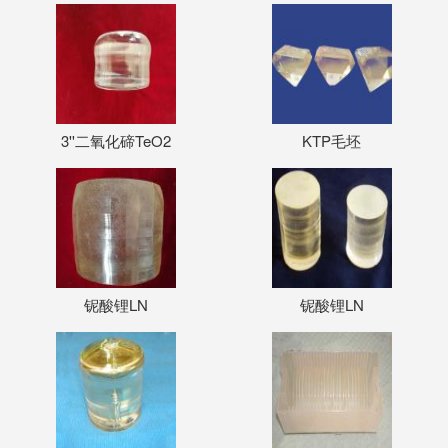
3''二氧化碲TeO2
KTP毛坯
铌酸锂LN
铌酸锂LN